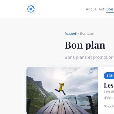
Accueil
Actu
Bon 
Accueil
› Bon plan
Bon plan
Bons plans et promotio
BON
Les
Les o
d'éme
10 oct