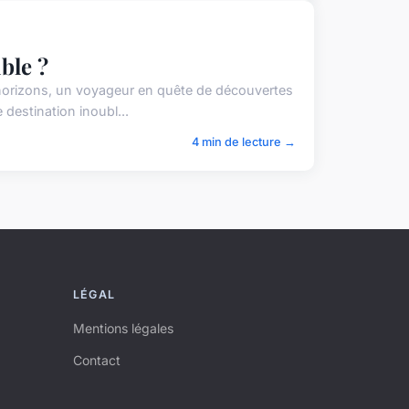
ble ?
horizons, un voyageur en quête de découvertes
destination inoubl...
4 min de lecture →
LÉGAL
Mentions légales
Contact