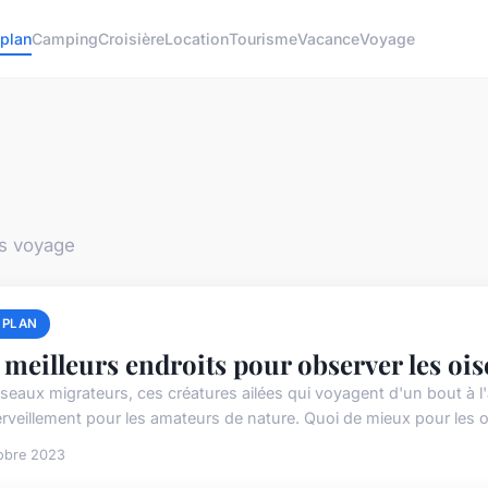
plan
Camping
Croisière
Location
Tourisme
Vacance
Voyage
ns voyage
 PLAN
 meilleurs endroits pour observer les oi
iseaux migrateurs, ces créatures ailées qui voyagent d'un bout à l'
rveillement pour les amateurs de nature. Quoi de mieux pour les o
obre 2023