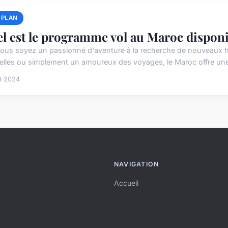
 PLAN
l est le programme vol au Maroc disponi
ous soyez un passionné d'aventure à la recherche de nouveaux 
relles ou simplement un amoureux des voyages, le Maroc offre une 
et 2024
NAVIGATION
Accueil