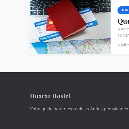
BON
Que
Que v
cultu
4 juill
Huaraz Hostel
Votre guide pour découvrir les Andes péruviennes