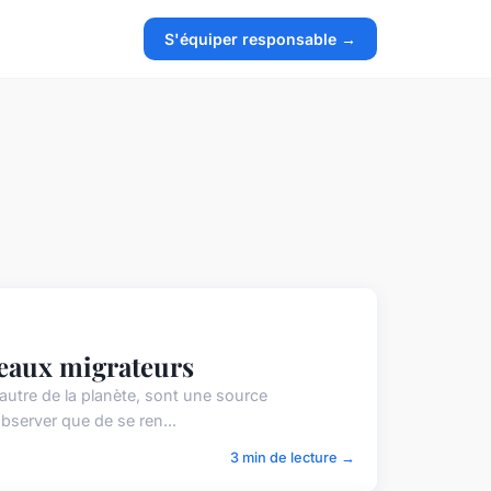
S'équiper responsable →
seaux migrateurs
autre de la planète, sont une source
bserver que de se ren...
3 min de lecture →