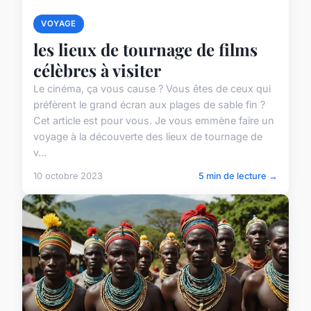
VOYAGE
les lieux de tournage de films
célèbres à visiter
Le cinéma, ça vous cause ? Vous êtes de ceux qui
préfèrent le grand écran aux plages de sable fin ?
Cet article est pour vous. Je vous emmène faire un
voyage à la découverte des lieux de tournage de
v...
10 octobre 2023
5 min de lecture →