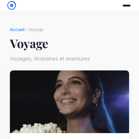
Accueil
› Voyage
Voyage
Voyages, itinéraires et aventures