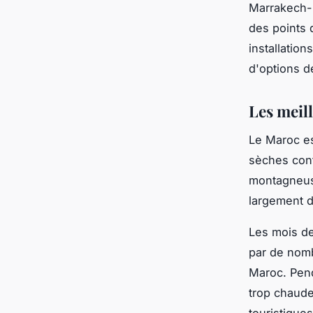
Marrakech-M
des points 
installatio
d'options d
Les meil
Le Maroc es
sèches cont
montagneuse
largement d
Les mois de
par de nomb
Maroc. Pend
trop chaude
touristiques