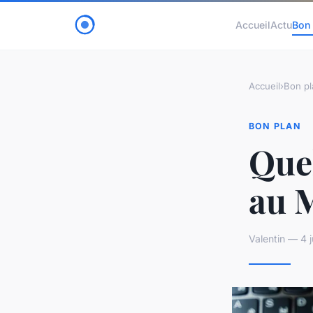
Accueil
Actu
Bon 
Accueil
›
Bon pl
BON PLAN
Que
au 
Valentin — 4 j