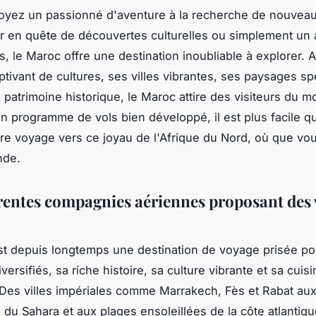
oyez un passionné d'aventure à la recherche de nouveau
r en quête de découvertes culturelles ou simplement un
, le Maroc offre une destination inoubliable à explorer. 
tivant de cultures, ses villes vibrantes, ses paysages sp
 patrimoine historique, le Maroc attire des visiteurs du m
un programme de vols bien développé, il est plus facile q
otre voyage vers ce joyau de l'Afrique du Nord, où que vo
nde.
érentes compagnies aériennes proposant des 
c
t depuis longtemps une destination de voyage prisée po
ersifiés, sa riche histoire, sa culture vibrante et sa cuisi
 Des villes impériales comme Marrakech, Fès et Rabat au
 du Sahara et aux plages ensoleillées de la côte atlantiqu