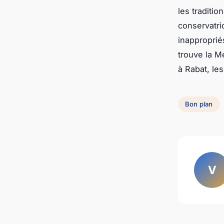
les traditi
conservatri
inapproprié
trouve la M
à Rabat, le
Bon plan
V