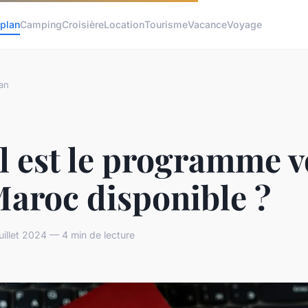
plan
Camping
Croisière
Location
Tourisme
Vacance
Voyage
an
l est le programme v
Maroc disponible ?
uillet 2024 — 4 min de lecture