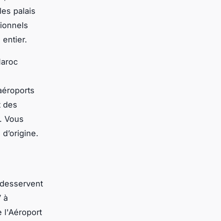
es palais
tionnels
 entier.
Maroc
aéroports
t des
. Vous
 d’origine.
 desservent
V à
 l'Aéroport