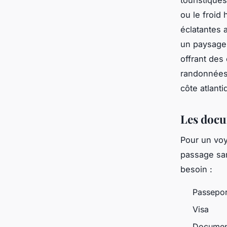
ou le froid
éclatantes a
un paysage 
offrant des
randonnées 
côte atlanti
Les docu
Pour un voy
passage san
besoin :
Passepor
Visa
Documen