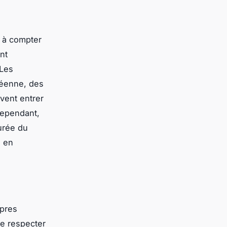
s à compter
nt
 Les
péenne, des
vent entrer
Cependant,
durée du
s en
opres
de respecter