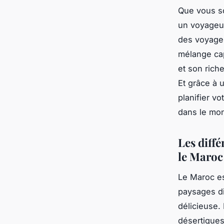
Que vous s
un voyageu
des voyages
mélange cap
et son riche
Et grâce à 
planifier v
dans le mo
Les diff
le Maro
Le Maroc es
paysages div
délicieuse.
désertiques