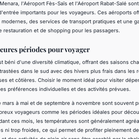
enara, l'Aéroport Fès-Saïs et l'Aéroport Rabat-Salé son
d'entrée importants pour les voyageurs. Ces aéroports of
ns modernes, des services de transport pratiques et une
e restauration et de shopping pour les passagers.
leures périodes pour voyager
t béni d'une diversité climatique, offrant des saisons ch
rastées dans le sud avec des hivers plus frais dans les 
s et côtières. Choisir le moment idéal pour visiter dépe
es préférences individuelles et des activités prévues.
 mars à mai et de septembre à novembre sont souvent pr
reux voyageurs comme les périodes idéales pour découv
ant ces mois, les températures sont généralement agréa
s ni trop froides, ce qui permet de profiter pleinement de
 et des activités de plein air sans être accablé par la chal