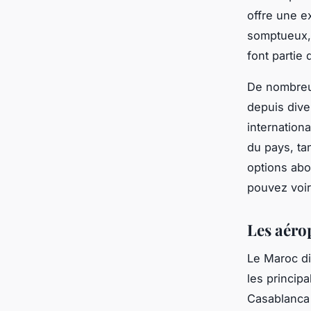
offre une e
somptueux, 
font partie
De nombreu
depuis dive
internation
du pays, ta
options abo
pouvez voir
Les aéro
Le Maroc di
les princip
Casablanca 