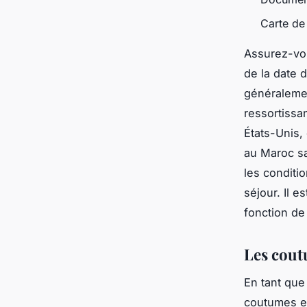
Carte de
Assurez-vou
de la date 
généralement
ressortiss
États-Unis,
au Maroc sa
les conditio
séjour. Il 
fonction de 
Les coutu
En tant que 
coutumes et