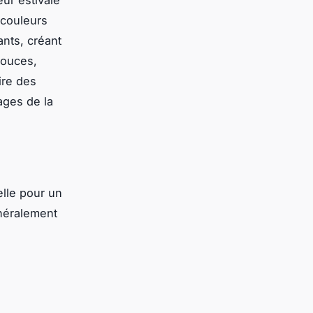
 couleurs
ants, créant
douces,
ire des
ages de la
lle pour un
néralement