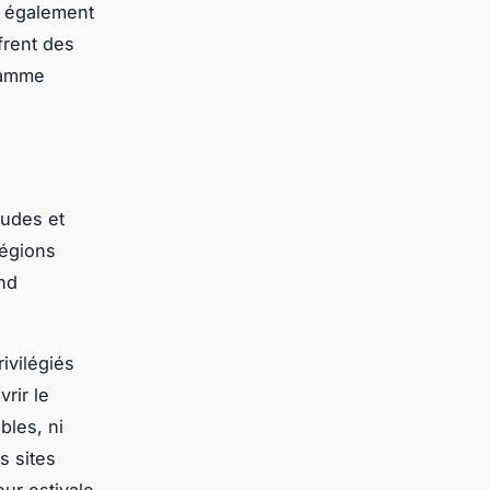
t également
frent des
 gamme
audes et
régions
nd
ivilégiés
rir le
bles, ni
s sites
eur estivale