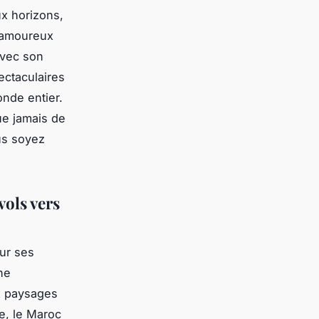
x horizons,
 amoureux
Avec son
ectaculaires
onde entier.
ue jamais de
us soyez
vols vers
ur ses
ne
x paysages
e, le Maroc