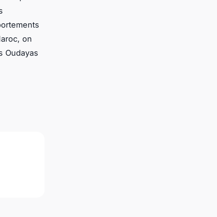
s
mportements
Maroc, on
es Oudayas